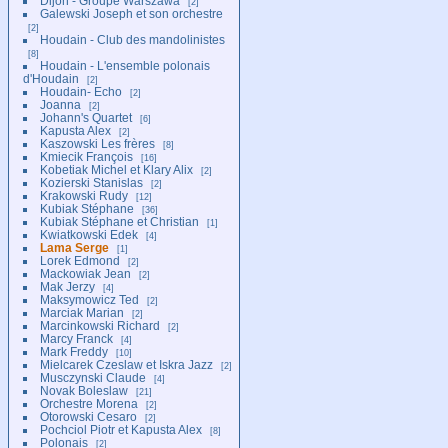
Dijon - Groupe Warszawa
2
Galewski Joseph et son orchestre
2
Houdain - Club des mandolinistes
8
Houdain - L'ensemble polonais
d'Houdain
2
Houdain- Echo
2
Joanna
2
Johann's Quartet
6
Kapusta Alex
2
Kaszowski Les frères
8
Kmiecik François
16
Kobetiak Michel et Klary Alix
2
Kozierski Stanislas
2
Krakowski Rudy
12
Kubiak Stéphane
36
Kubiak Stéphane et Christian
1
Kwiatkowski Edek
4
Lama Serge
1
Lorek Edmond
2
Mackowiak Jean
2
Mak Jerzy
4
Maksymowicz Ted
2
Marciak Marian
2
Marcinkowski Richard
2
Marcy Franck
4
Mark Freddy
10
Mielcarek Czeslaw et Iskra Jazz
2
Musczynski Claude
4
Novak Boleslaw
21
Orchestre Morena
2
Otorowski Cesaro
2
Pochciol Piotr et Kapusta Alex
8
Polonais
2