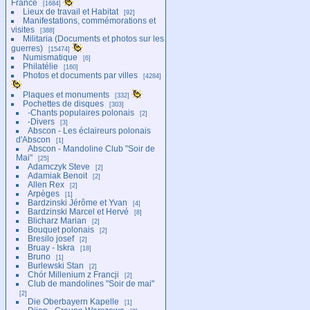
France
1684
Lieux de travail et Habitat
92
Manifestations, commémorations et
visites
388
Militaria (Documents et photos sur les
guerres)
15474
Numismatique
6
Philatélie
160
Photos et documents par villes
4284
Plaques et monuments
332
Pochettes de disques
303
-Chants populaires polonais
2
-Divers
3
Abscon - Les éclaireurs polonais
d'Abscon
1
Abscon - Mandoline Club "Soir de
Mai"
25
Adamczyk Steve
2
Adamiak Benoit
2
Allen Rex
2
Arpèges
1
Bardzinski Jérôme et Yvan
4
Bardzinski Marcel et Hervé
8
Blicharz Marian
2
Bouquet polonais
2
Bresilo josef
2
Bruay - Iskra
18
Bruno
1
Burlewski Stan
2
Chór Millenium z Francji
2
Club de mandolines "Soir de mai"
2
Die Oberbayern Kapelle
1