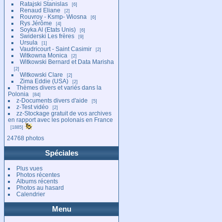
Ratajski Stanislas
6
Renaud Eliane
2
Rouvroy - Ksmp- Wiosna
6
Rys Jérôme
4
Soyka Al (Etats Unis)
6
Swiderski Les frères
9
Ursula
1
Vaudricourt - Saint Casimir
2
Witkowna Monica
2
Witkowski Bernard et Data Marisha
2
Witkowski Clare
2
Zima Eddie (USA)
2
Thèmes divers et variés dans la
Polonia
84
z-Documents divers d'aide
5
z-Test vidéo
2
zz-Stockage gratuit de vos archives
en rapport avec les polonais en France
1885
24768 photos
Spéciales
Plus vues
Photos récentes
Albums récents
Photos au hasard
Calendrier
Menu