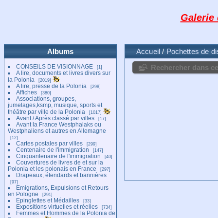
Galerie
Albums
Accueil
/
Pochettes de d
CONSEILS DE VISIONNAGE
Rechercher dans ce
1
A lire, documents et livres divers sur
la Polonia
2019
A lire, presse de la Polonia
298
Affiches
380
Associations, groupes,
jumelages,ksmp, musique, sports et
théâtre par ville de la Polonia
1017
Avant / Après classé par villes
17
Avant la France Westphalaks ou
Westphaliens et autres en Allemagne
12
Cartes postales par villes
299
Centenaire de l'immigration
147
Cinquantenaire de l'immigration
40
Couvertures de livres de et sur la
Polonia et les polonais en France
297
Drapeaux, étendards et bannières
97
Emigrations, Expulsions et Retours
en Pologne
291
Epinglettes et Médailles
33
Expositions virtuelles et réelles
734
Femmes et Hommes de la Polonia de